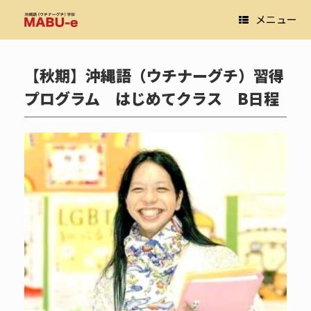
コ
メニュー
ン
テ
ン
ツ
【秋期】沖縄語（ウチナーグチ）習得
へ
ス
プログラム はじめてクラス B日程
キ
ッ
プ